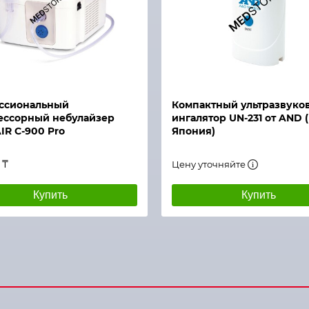
й просмотр
Быстрый просмотр
ссиональный
Компактный ультразвуко
ессорный небулайзер
ингалятор UN-231 от AND 
R C-900 Pro
Япония)
 ₸
Цену уточняйте
Купить
Купить