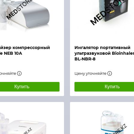
й просмотр
Быстрый просмотр
айзер компрессорный
Ингалятор портативный
fe NEB 10A
ультразвуковой Bioinhale
BL-NBR-8
точняйте
Цену уточняйте
Купить
Купить