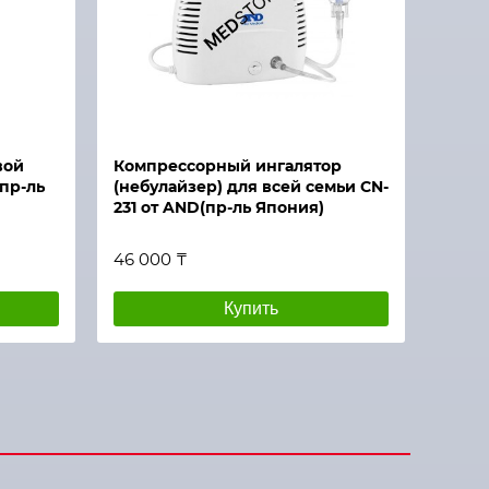
вой
Компрессорный ингалятор
(пр-ль
(небулайзер) для всей семьи СN-
231 от AND(пр-ль Япония)
46 000 ₸
Купить