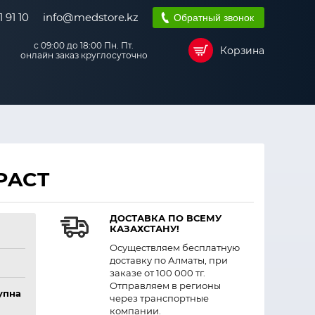
 91 10
info@medstore.kz
Обратный звонок
с 09:00 до 18:00 Пн. Пт.
Корзина
онлайн заказ круглосуточно
PACT
ДОСТАВКА ПО ВСЕМУ
КАЗАХСТАНУ!
Осуществляем бесплатную
доставку по Алматы, при
заказе от 100 000 тг.
Отправляем в регионы
упна
через транспортные
компании.