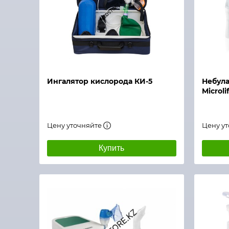
Быстрый просмотр
Быстры
Ингалятор кислорода КИ-5
Небул
Microli
Цену уточняйте
Цену у
Купить