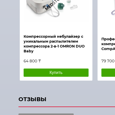
Быстрый просмотр
Быстры
Компрессорный небулайзер с
Профе
уникальным распылителем
компр
компрессора 2-в-1 OMRON DUO
CompAI
Baby
64 800 ₸
79 700
Купить
ОТЗЫВЫ