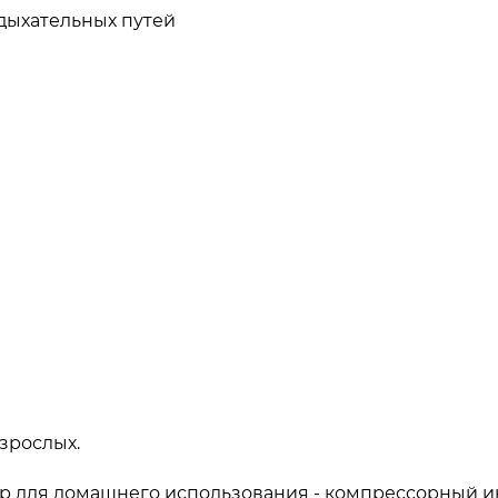
дыхательных путей
взрослых.
 для домашнего использования - компрессорный и