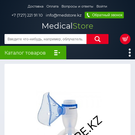
Доставка
Оплата
Вопросы и ответы
Войти
+7 (727) 221 91 10
info@medstore.kz
Обратный звонок
Medical
Store
Каталог товаров