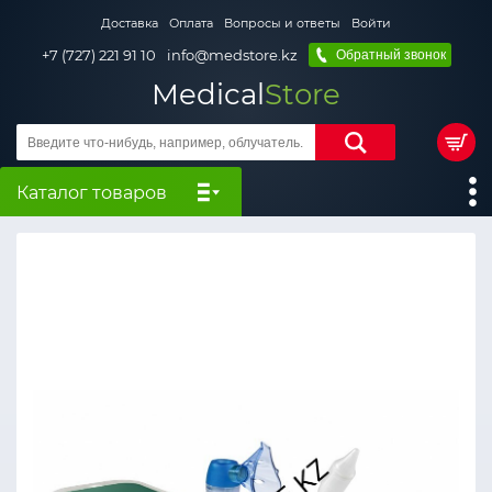
Доставка
Оплата
Вопросы и ответы
Войти
+7 (727) 221 91 10
info@medstore.kz
Обратный звонок
Medical
Store
Каталог товаров