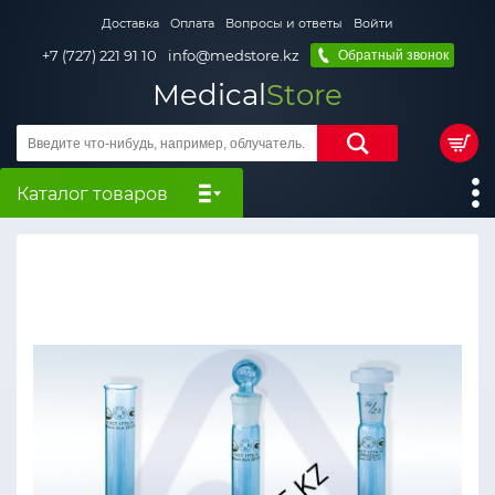
Доставка
Оплата
Вопросы и ответы
Войти
+7 (727) 221 91 10
info@medstore.kz
Обратный звонок
Medical
Store
Каталог товаров