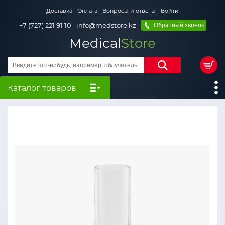
Доставка
Оплата
Вопросы и ответы
Войти
+7 (727) 221 91 10
info@medstore.kz
Обратный звонок
Medical
Store
Каталог товаров