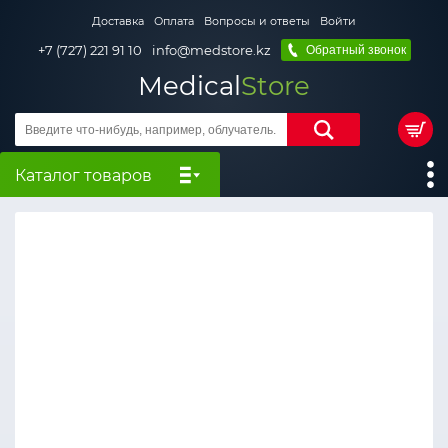
Доставка
Оплата
Вопросы и ответы
Войти
+7 (727) 221 91 10
info@medstore.kz
Обратный звонок
Medical
Store
Каталог товаров