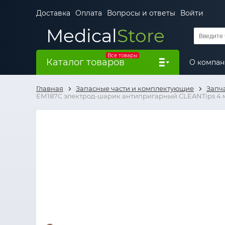
Доставка
Оплата
Вопросы и ответы
Войти
Medical
Store
Все товары
Каталог товаров
О компа
Главная
Запасные части и комплектующие
Запч
ЕМ187С электрод-шарик антипригарный CLEANTips 4 