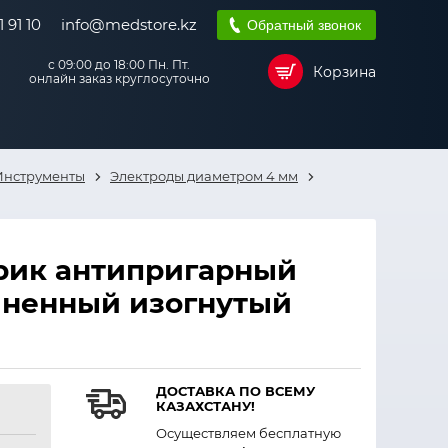
 91 10
info@medstore.kz
Обратный звонок
с 09:00 до 18:00 Пн. Пт.
Корзина
онлайн заказ круглосуточно
Инструменты
Электроды диаметром 4 мм
рик антипригарный
иненный изогнутый
ДОСТАВКА ПО ВСЕМУ
КАЗАХСТАНУ!
Осуществляем бесплатную