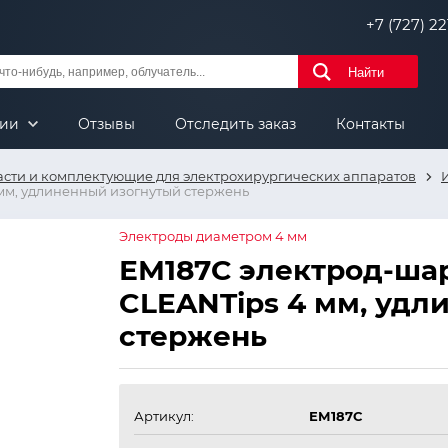
+7 (727) 221
Найти
нии
Отзывы
Отследить заказ
Контакты
асти и комплектующие для электрохирургических аппаратов
мм, удлиненный изогнутый стержень
Электроды диаметром 4 мм
ЕМ187С электрод-ша
CLEANTips 4 мм, удл
стержень
Артикул:
ЕМ187С