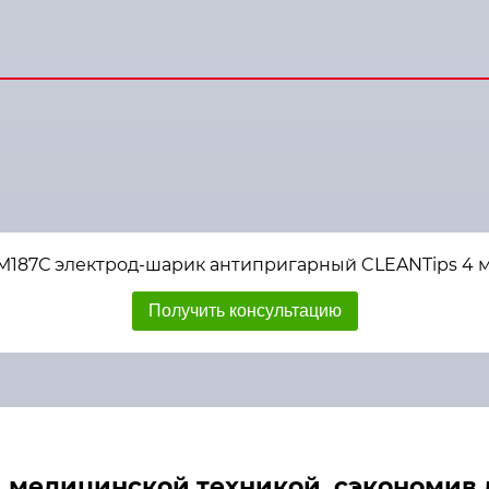
ЕМ187С электрод-шарик антипригарный CLEANTips 4 
Получить консультацию
медицинской техникой, сэкономив д