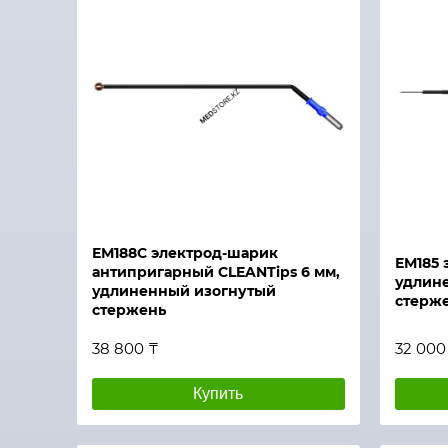
Быстрый просмотр
Быстры
ЕМ188С электрод-шарик
ЕМ185 
антипригарный CLEANTips 6 мм,
удлин
удлиненный изогнутый
стерж
стержень
38 800 ₸
32 000
Купить