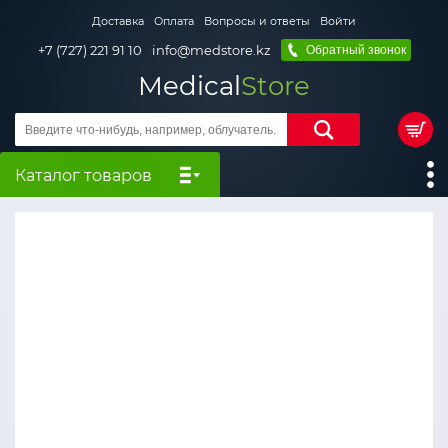
Доставка
Оплата
Вопросы и ответы
Войти
+7 (727) 221 91 10
info@medstore.kz
Обратный звонок
Medical
Store
Каталог товаров