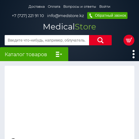
Доставка
Оплата
Вопросы и ответы
Войти
+7 (727) 221 91 10
info@medstore.kz
Обратный звонок
Medical
Store
Каталог товаров