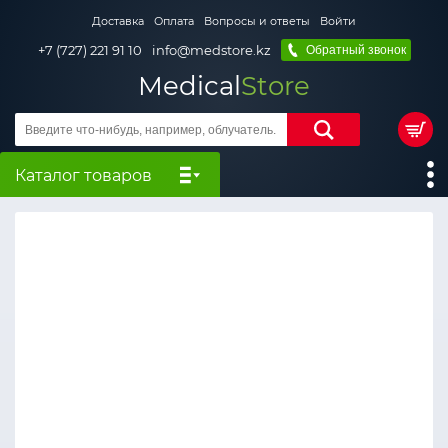
Доставка
Оплата
Вопросы и ответы
Войти
+7 (727) 221 91 10
info@medstore.kz
Обратный звонок
Medical
Store
Каталог товаров