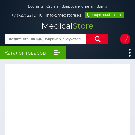
Доставка
Оплата
Вопросы и ответы
Войти
+7 (727) 221 91 10
info@medstore.kz
Обратный звонок
Medical
Store
Каталог товаров