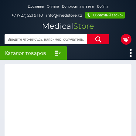
Доставка
Оплата
Вопросы и ответы
Войти
+7 (727) 221 91 10
info@medstore.kz
Обратный звонок
Medical
Store
Каталог товаров