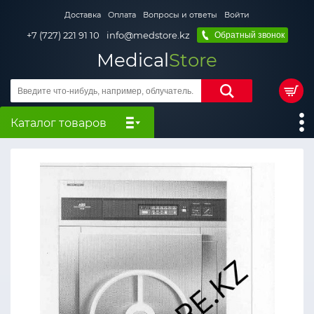
Доставка
Оплата
Вопросы и ответы
Войти
+7 (727) 221 91 10
info@medstore.kz
Обратный звонок
Medical
Store
Каталог товаров