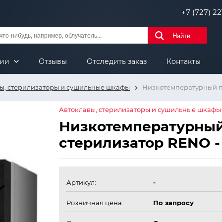
+7 (727) 221
Найти
нии
Отзывы
Отследить заказ
Контакты
ы, стерилизаторы и сушильные шкафы
Низкотемпературный п
Автоклавы, стерилизаторы и сушильные шкафы
Низкотемпературны
стерилизатор RENO -
Артикул:
-
Розничная цена:
По запросу