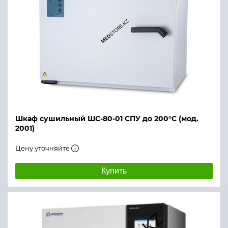
Время нагрева стерилизатора, не более, мин
Объем дистиллированной воды, заливаемой при пе
Наработка на отказ, не менее
Средний срок службы стерилизатора составляет
Гарантийный срок
Шкаф сушильный ШС-80-01 СПУ до 200°С (мод.
Питание, В/Гц
2001)
Цену уточняйте
Купить