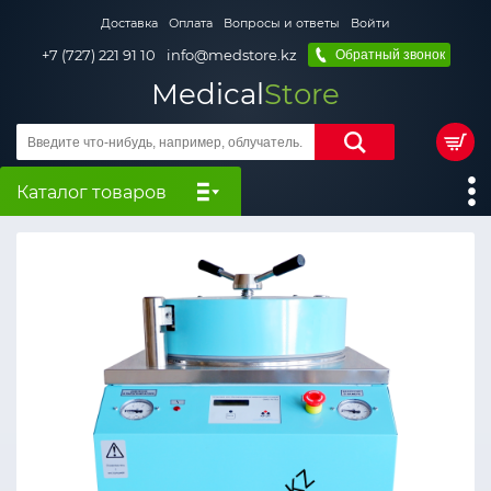
Доставка
Оплата
Вопросы и ответы
Войти
+7 (727) 221 91 10
info@medstore.kz
Обратный звонок
Medical
Store
Каталог товаров