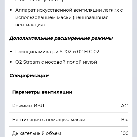
Аппарат искусственной вентиляции легких с
использованием маски (неинвазивная
вентиляция)
Дополнительные расширенные режимы
Гемодинамика ри SP02 и 02 EtC 02
O2 Stream с носовой полой иглой
Спецификации
Параметры вентиляции
Режимы ИВЛ
ACV, S
Вентиляция с помощью маски
Вкл/в
Дыхательный объем
100-2