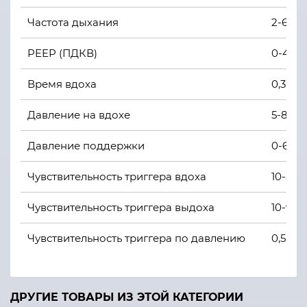
Частота дыхания
2-60 у
PEEP (ПДКВ)
0-45 г
Время вдоха
0,3-4,0
Давление на вдохе
5-80 г
Давление поддержки
0-60 г
Чувствительность триггера вдоха
10-80
Чувствительность триггера выдоха
10-90%
Чувствительность триггера по давлению
0,5-20
Чувствительность триггера по потоку
1-20 л
ДРУГИЕ ТОВАРЫ ИЗ ЭТОЙ КАТЕГОРИИ
О2
21-100