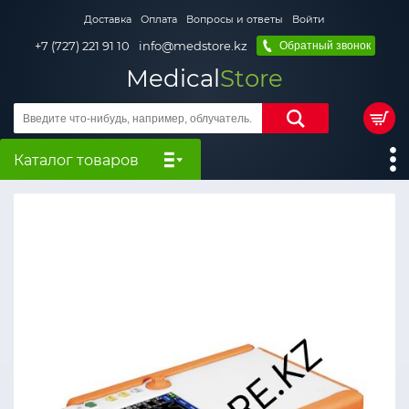
Доставка
Оплата
Вопросы и ответы
Войти
+7 (727) 221 91 10
info@medstore.kz
Обратный звонок
Medical
Store
Каталог товаров