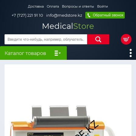
Доставка
Оплата
Вопросы и ответы
Войти
+7 (727) 221 91 10
info@medstore.kz
Обратный звонок
Medical
Store
Каталог товаров