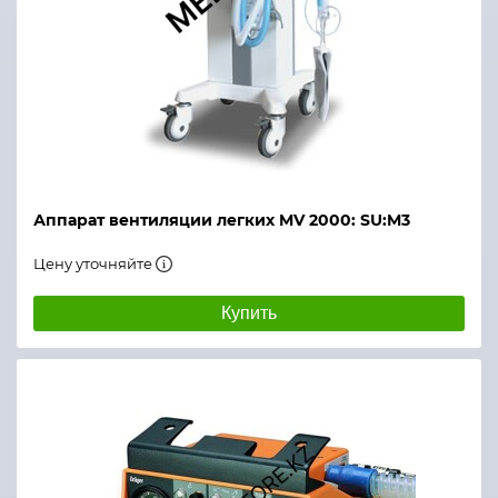
Время достижения уровня давления поддержки
Время достижения уровня давления поддержки ве
Лимит давления при вдохе (PRVC/O2 поток)
Верхний предел положит. давления в конце выдоха
Аппарат вентиляции легких MV 2000: SU:M3
Нижний предел положит. давления в конце выдоха 
Цену уточняйте
Минутный объем (AutoVent)
Купить
Экран
ЖК дисплей
Питание
Электропитание