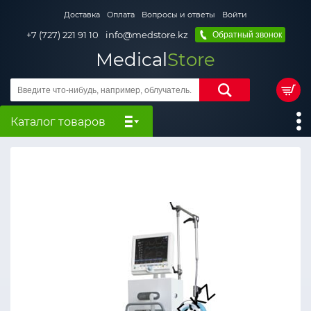
Доставка
Оплата
Вопросы и ответы
Войти
+7 (727) 221 91 10
info@medstore.kz
Обратный звонок
Medical
Store
Каталог товаров