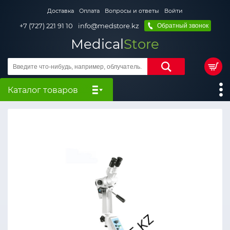
Доставка
Оплата
Вопросы и ответы
Войти
+7 (727) 221 91 10
info@medstore.kz
Обратный звонок
Medical
Store
Каталог товаров