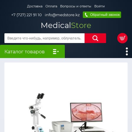
Доставка
Оплата
Вопросы и ответы
Войти
+7 (727) 221 91 10
info@medstore.kz
Обратный звонок
Medical
Store
Каталог товаров