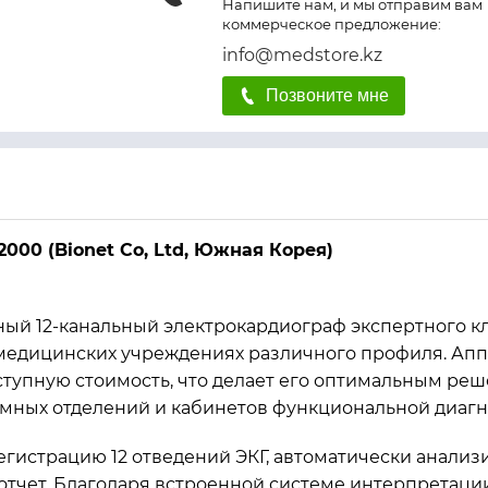
Напишите нам, и мы отправим вам
коммерческое предложение:
info@medstore.kz
Позвоните мне
000 (Bionet Co, Ltd, Южная Корея)
ный 12-канальный электрокардиограф экспертного к
медицинских учреждениях различного профиля. Апп
оступную стоимость, что делает его оптимальным ре
емных отделений и кабинетов функциональной диагн
истрацию 12 отведений ЭКГ, автоматически анализи
тчет. Благодаря встроенной системе интерпретации