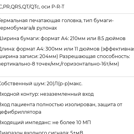
,PR,QRS,QT/QTc, оси P-R-T
Термальная печатающая головка, тип бумаги-
термобумага/в рулонах
Ширина бумаги: формат А4: 210мм или 8.5 дюймов
Длина: формат А4: 300мм или 11 дюймов (эффективна
ширина записи: 204мм) Разрешающая способность:
вертикально-8 точек/мм;/горизонтально-16т/мм)
Собственный шум: 20|Л(р-р)макс.
Входной контур: незаземленный вход
Вход пациента полностью изолирован, защита от
дефибриллятора
Входящий импеданс: не более 10 МП
Диапазон входного сигнала: 5±мВ