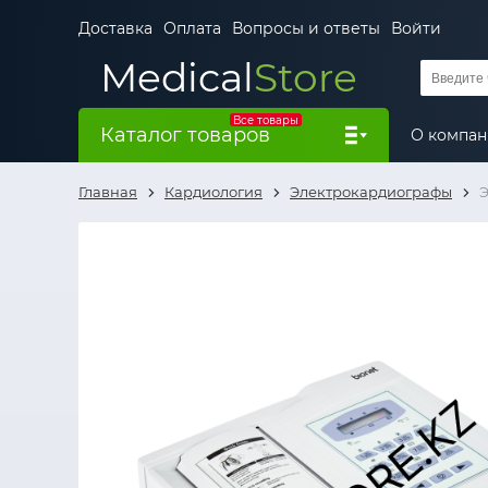
Доставка
Оплата
Вопросы и ответы
Войти
Medical
Store
Все товары
Каталог товаров
О компа
Главная
Кардиология
Электрокардиографы
Э