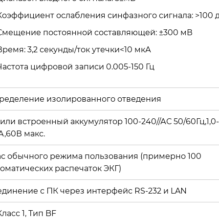
Коэффициент ослабления синфазного сигнала: >100 
Смещение постоянной составляющей: ±300 мВ
Время: 3,2 секунды/ток утечки<10 мкА
Частота цифровой записи 0.005-150 Гц
ределение изолированного отведения
или встроенный аккумулятор 100-240//АС 50/60Гц,1,0-
А,60В макс.
час обычного режима пользования (примерно 100
томатических распечаток ЭКГ)
единение с ПК через интерфейс RS-232 и LAN
Класс 1, Тип BF