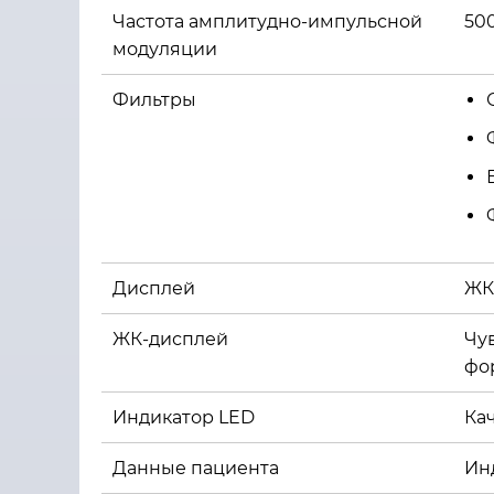
Частота амплитудно-импульсной
50
модуляции
Фильтры
Дисплей
ЖК
ЖК-дисплей
Чув
фо
Индикатор LED
Кач
Данные пациента
Инд