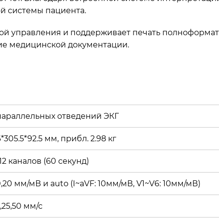
й системы пациента.
ой управления и поддерживает печать полноформатн
ие медицинской документации.
 параллельных отведений ЭКГ
*305.5*92.5 мм, прибл. 2.98 кг
,12 каналов (60 секунд)
0,20 мм/мВ и auto (I~aVF: 10мм/мВ, V1~V6: 10мм/мВ)
5,25,50 мм/с