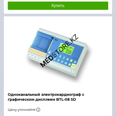
Купить
Преобразование А/D
CMRR коэффициент ослабления синфазного сигна
Входное сопротивление
Ток утечки на землю, проходящий через пациента
Безопасность
Одноканальный электрокардиограф с
графическим дисплеем BTL-08 SD
Цену уточняйте