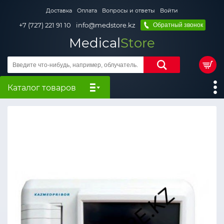
Доставка
Оплата
Вопросы и ответы
Войти
+7 (727) 221 91 10
info@medstore.kz
Обратный звонок
Medical
Store
Каталог товаров