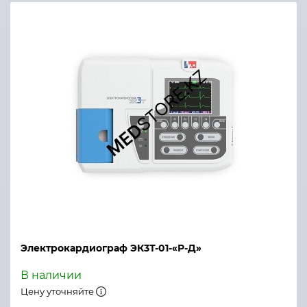
Хранения данных
Ввод данных
Версии языков
Чувствительность
Частотная характеристика
Постоянное напряжение поляризации
Частота сердечных сокращений
Защита
Электрокардиограф ЭК3Т-01-«Р-Д»
Цифровой фильтр
В наличии
Цену уточняйте
Калибровка 1 мВ