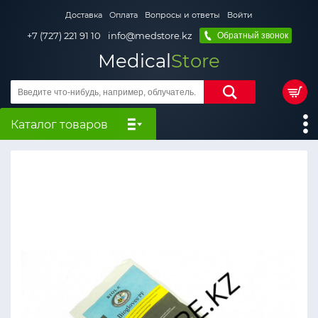
Доставка
Оплата
Вопросы и ответы
Войти
+7 (727) 221 91 10
info@medstore.kz
Обратный звонок
Medical
Store
Каталог товаров