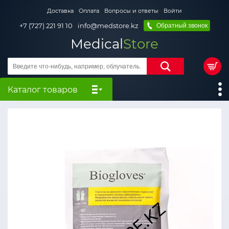
Доставка
Оплата
Вопросы и ответы
Войти
+7 (727) 221 91 10
info@medstore.kz
Обратный звонок
Medical
Store
Каталог товаров