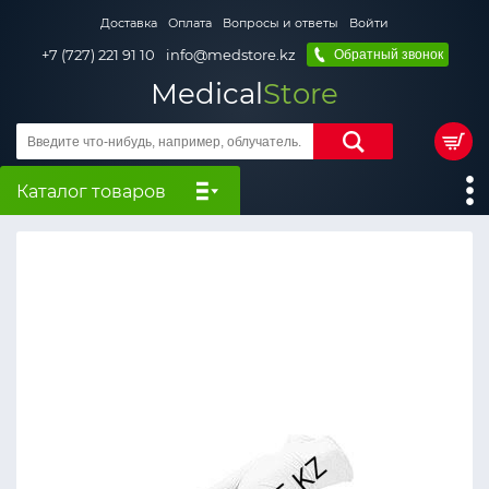
Доставка
Оплата
Вопросы и ответы
Войти
+7 (727) 221 91 10
info@medstore.kz
Обратный звонок
Medical
Store
Каталог товаров