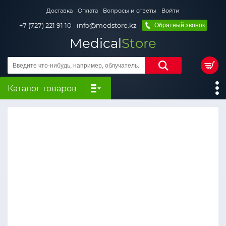
Доставка
Оплата
Вопросы и ответы
Войти
+7 (727) 221 91 10
info@medstore.kz
Обратный звонок
Medical
Store
Каталог товаров