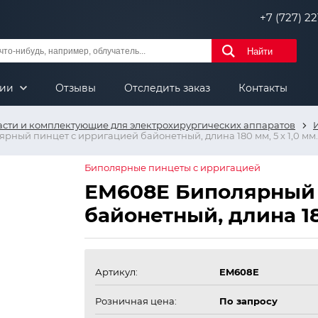
+7 (727) 221
Найти
нии
Отзывы
Отследить заказ
Контакты
асти и комплектующие для электрохирургических аппаратов
ный пинцет с ирригацией байонетный, длина 180 мм, 5 х 1,0 мм.
Биполярные пинцеты с ирригацией
ЕМ608E Биполярный 
байонетный, длина 180
Артикул:
EM608E
Розничная цена:
По запросу