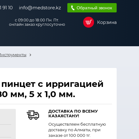
 91 10
info@medstore.kz
Обратный звонок
с 09:00 до 18:00 Пн. Пт.
Корзина
онлайн заказ круглосуточно
Инструменты
пинцет с ирригацией
 мм, 5 х 1,0 мм.
ДОСТАВКА ПО ВСЕМУ
КАЗАХСТАНУ!
Осуществляем бесплатную
доставку по Алматы, при
заказе от 100 000 тг.