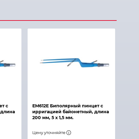
ет с
ЕМ612Е Биполярный пинцет с
 длина
ирригацией байонетный, длина
200 мм, 5 х 1,5 мм.
Цену уточняйте