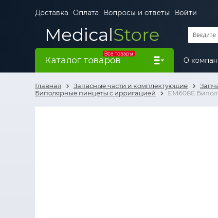
Доставка
Оплата
Вопросы и ответы
Войти
Medical
Store
Все товары
Каталог товаров
О компа
Главная
Запасные части и комплектующие
Запч
Биполярные пинцеты с ирригацией
ЕМ608E Биполяр