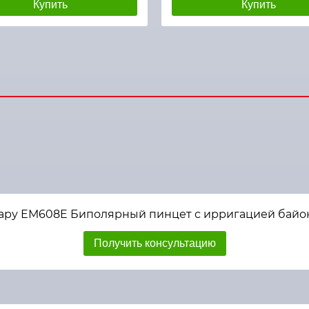
Купить
Купить
ару ЕМ608E Биполярный пинцет с ирригацией байонетн
Получить консультацию