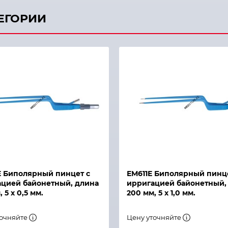
ТЕГОРИИ
й просмотр
Быстрый просмотр
 Биполярный пинцет с
ЕМ611Е Биполярный пинц
цией байонетный, длина
ирригацией байонетный,
 5 х 0,5 мм.
200 мм, 5 х 1,0 мм.
точняйте
Цену уточняйте