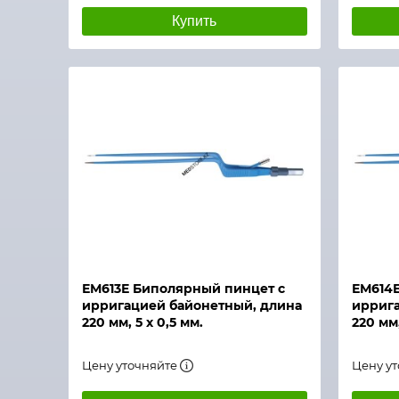
Купить
Быстрый просмотр
Быстры
ЕМ613Е Биполярный пинцет с
ЕМ614Е
ирригацией байонетный, длина
иррига
220 мм, 5 х 0,5 мм.
220 мм,
Цену уточняйте
Цену у