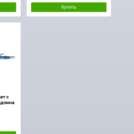
Купить
ет с
 длина