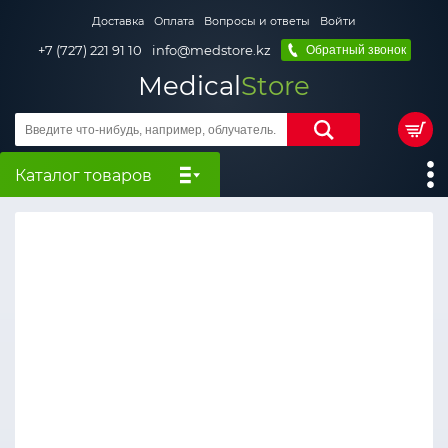
Доставка
Оплата
Вопросы и ответы
Войти
+7 (727) 221 91 10
info@medstore.kz
Обратный звонок
Medical
Store
Каталог товаров