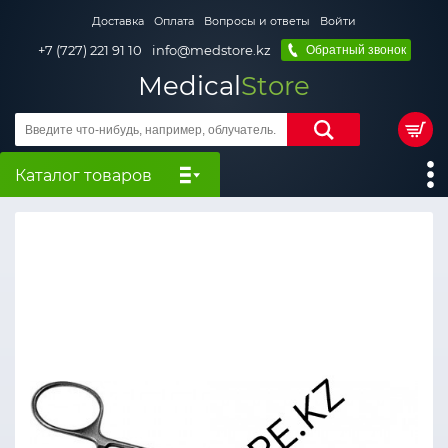
Доставка
Оплата
Вопросы и ответы
Войти
+7 (727) 221 91 10
info@medstore.kz
Обратный звонок
Medical
Store
Каталог товаров