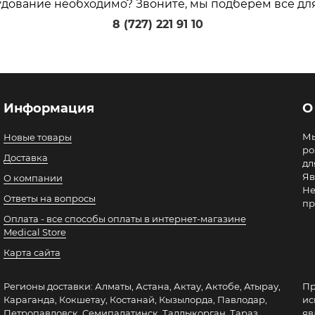
удование необходимо? Звоните, мы подберем все дл
8 (727) 221 91 10
Информация
О
Мы
Новые товары
ро
Доставка
дл
Яв
О компании
Не
Ответы на вопросы
пр
Оплата - все способы оплаты в интернет-магазине
Medical Store
Карта сайта
Регионы доставки: Алматы, Астана, Актау, Актобе, Атырау,
Пр
Караганда, Кокшетау, Костанай, Кызылорда, Павлодар,
ис
Петропавловск, Семипалатинск, Талдыкорган, Тараз,
яв