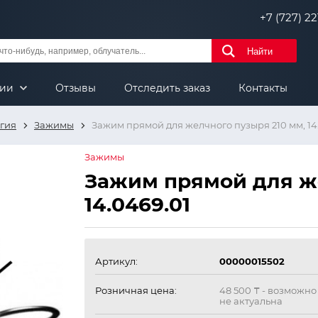
+7 (727) 221
Найти
нии
Отзывы
Отследить заказ
Контакты
гия
Зажимы
Зажим прямой для желчного пузыря 210 мм, 14
Зажимы
Зажим прямой для же
14.0469.01
Артикул:
00000015502
Розничная цена:
48 500 ₸
- возможно
не актуальна