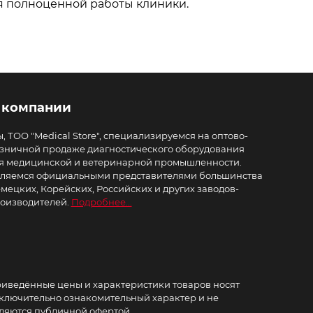
я полноценной работы клиники.
 компании
, ТОО "Medical Store", специализируемся на оптово-
зничной продаже диагностического оборудования
я медицинской и ветеринарной промышленности.
ляемся официальными представителями большинства
мецких, Корейских, Российских и других заводов-
оизводителей.
Подробнее...
иведённые цены и характеристики товаров носят
ключительно ознакомительный характер и не
ляются публичной офертой.