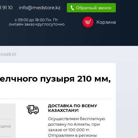
 91 10
info@medstore.kz
Обратный звонок
с 09:00 до 18:00 Пн. Пт.
Корзина
онлайн заказ круглосуточно
.0469.01
лчного пузыря 210 мм,
ДОСТАВКА ПО ВСЕМУ
КАЗАХСТАНУ!
Осуществляем бесплатную
доставку по Алматы, при
 цена
заказе от 100 000 тг.
Отправляем в регионы