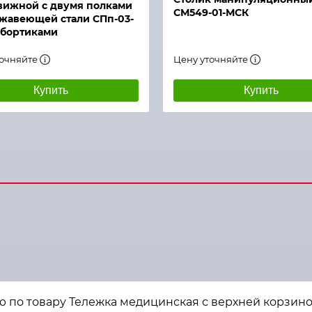
вижной с двумя полками
СМ549-01-МСК
жавеющей стали СПп-03-
 бортиками
точняйте
Цену уточняйте
Купить
Купить
ю по товару Тележка медицинская с верхней корзино