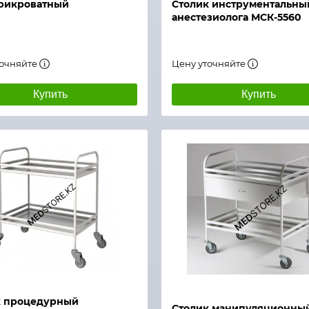
прикроватный
Столик инструментальны
анестезиолога МСК-5560
точняйте
Цену уточняйте
Купить
Купить
й просмотр
Быстрый просмотр
к процедурный
Столик манипуляционны