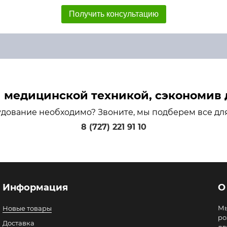
Получить консультацию
медицинской техникой, сэкономив д
удование необходимо? Звоните, мы подберем все дл
8 (727) 221 91 10
Информация
О
Мы
Новые товары
ро
Доставка