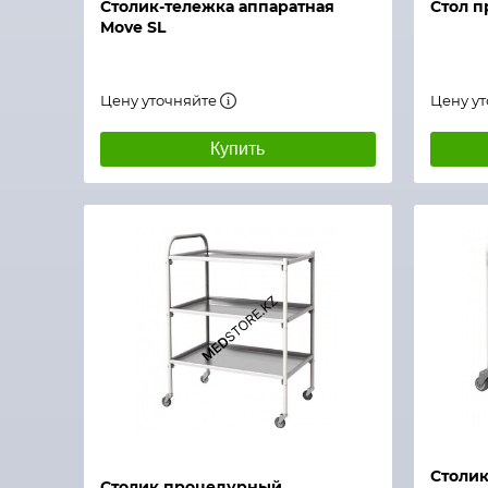
Столик-тележка аппаратная
Стол 
Move SL
Цену уточняйте
Цену у
Купить
Быстрый просмотр
Быстры
Столи
Столик процедурный