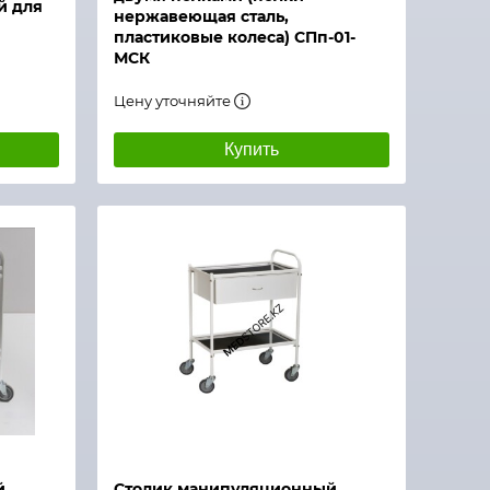
й для
нержавеющая сталь,
пластиковые колеса) СПп-01-
МСК
Цену уточняйте
Купить
й
Столик манипуляционный