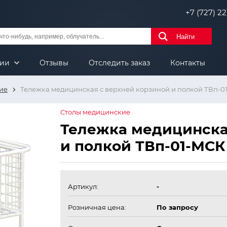
+7 (727) 221
Найти
нии
Отзывы
Отследить заказ
Контакты
ие
Тележка медицинская с верхней корзиной и полкой ТВп-0
Столы медицинские
Тележка медицинска
и полкой ТВп-01-МСК
Артикул:
-
Розничная цена:
По запросу