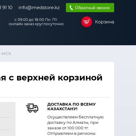
 91 10
info@medstore.kz
Обратный звонок
с 09:00 до 18:00 Пн. Пт.
Корзина
онлайн заказ круглосуточно
1-МСК
я с верхней корзиной
ДОСТАВКА ПО ВСЕМУ
КАЗАХСТАНУ!
Осуществляем бесплатную
доставку по Алматы, при
заказе от 100 000 тг.
Отправляем в регионы