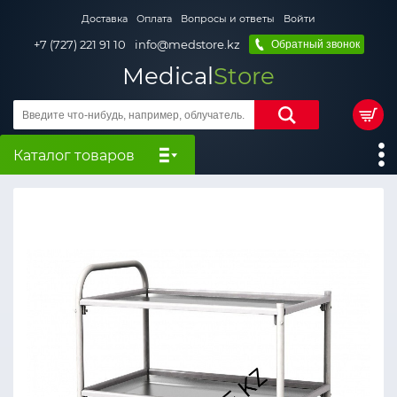
Доставка
Оплата
Вопросы и ответы
Войти
+7 (727) 221 91 10
info@medstore.kz
Обратный звонок
Medical
Store
Каталог товаров