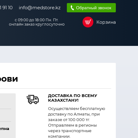
 91 10
info@medstore.kz
Обратный звонок
с 09:00 до 18:00 Пн. Пт.
Корзина
онлайн заказ круглосуточно
рови
ДОСТАВКА ПО ВСЕМУ
КАЗАХСТАНУ!
Осуществляем бесплатную
доставку по Алматы, при
заказе от 100 000 тг.
Отправляем в регионы
упна
через транспортные
компании.