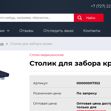
+7 (727) 221
Найти
нии
Отзывы
Отследить заказ
Контакты
ие
Столик для забора крови
Столы медицинские
Столик для забора к
Артикул:
00000007352
Розничная цена:
По запросу
Оптовая цена:
Оптовая цена дост
только для
авторизованных