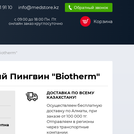
 91 10
info@medstore.kz
Обратный звонок
с 09:00 до 18:00 Пн. Пт.
Корзина
онлайн заказ круглосуточно
iotherm"
й Пингвин "Biotherm"
ДОСТАВКА ПО ВСЕМУ
КАЗАХСТАНУ!
Осуществляем бесплатную
доставку по Алматы, при
заказе от 100 000 тг.
Отправляем в регионы
упна
через транспортные
компании.