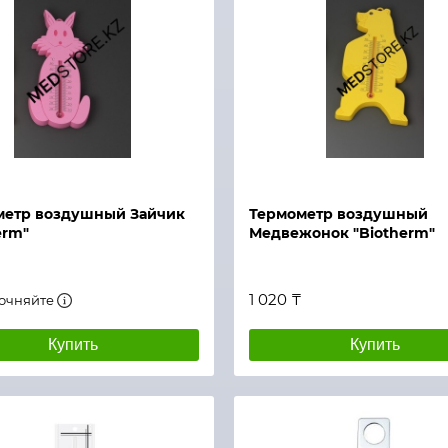
й просмотр
Быстрый просмотр
метр воздушный Зайчик
Термометр воздушный
erm"
Медвежонок "Biotherm"
1 020 ₸
точняйте
Купить
Купить