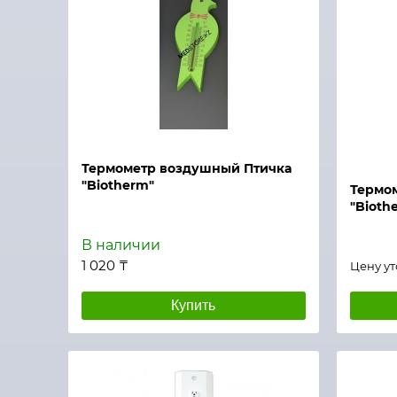
Быстрый просмотр
Быстры
Термометр воздушный Птичка
"Biotherm"
Термо
"Bioth
В наличии
1 020 ₸
Цену у
Купить