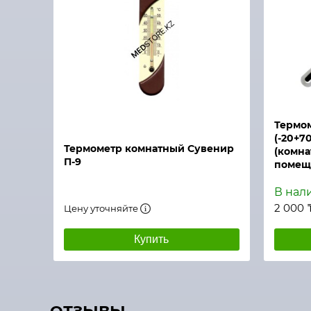
Быстрый просмотр
Термом
(-20+7
Термометр комнатный Сувенир
(комна
П-9
помещ
В нал
2 000 
Цену уточняйте
Купить