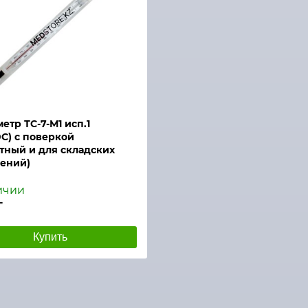
етр ТС-7-М1 исп.1
0С) с поверкой
тный и для складских
ений)
ичии
₸
Купить