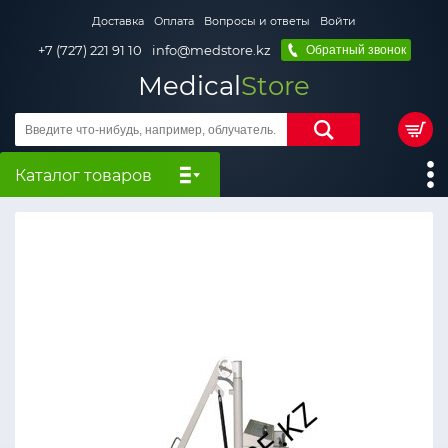
Доставка
Оплата
Вопросы и ответы
Войти
+7 (727) 221 91 10
info@medstore.kz
Обратный звонок
Medical
Store
Каталог товаров