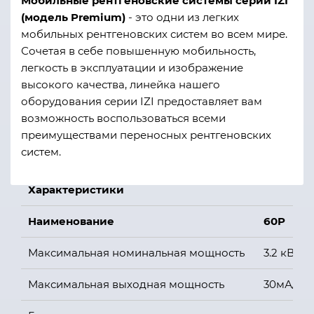
Мобильные рентгеновские системы серии IZI
(модель Premium)
- это одни из легких
мобильных рентгеновских систем во всем мире.
Сочетая в себе повышенную мобильность,
легкость в эксплуатации и изображение
высокого качества, линейка нашего
оборудования серии IZI предоставляет вам
возможность воспользоваться всеми
преимуществами переносных рентгеновских
систем.
Характеристики
Наименование
60
P
Максимальная номинальная мощность
3.2 кВт
Максимальная выходная мощность
30мА/100