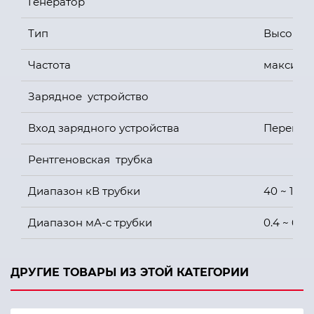
Генератор
Тип
Высокоч
Частота
максимум
Зарядное устройство
Вход зарядного устройства
Перемен
Рентгеновская трубка
Диапазон кВ трубки
40 ~ 100 
Диапазон мА-с трубки
0.4 ~ 60 
Анодный тепло аккумулятор
40 кДж
ДРУГИЕ ТОВАРЫ ИЗ ЭТОЙ КАТЕГОРИИ
Способ охлаждения
Воздушны