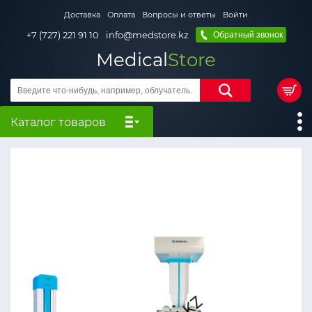
Доставка
Оплата
Вопросы и ответы
Войти
+7 (727) 221 91 10
info@medstore.kz
Обратный звонок
Medical
Store
Каталог товаров