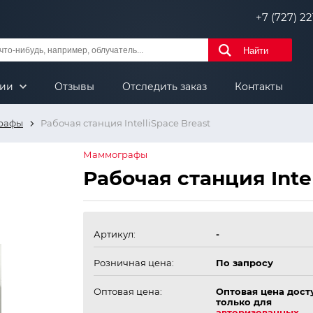
+7 (727) 221
Найти
нии
Отзывы
Отследить заказ
Контакты
рафы
Рабочая станция IntelliSpace Breast
Маммографы
Рабочая станция Intel
Артикул:
-
Розничная цена:
По запросу
Оптовая цена:
Оптовая цена дост
только для
авторизованных