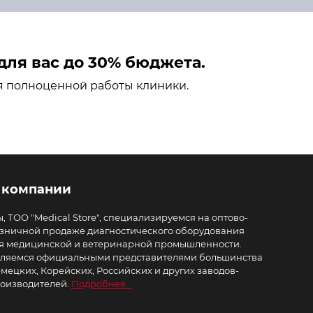
ля вас до 30% бюджета.
я полноценной работы клиники.
 компании
, ТОО "Medical Store", специализируемся на оптово-
зничной продаже диагностического оборудования
я медицинской и ветеринарной промышленности.
ляемся официальными представителями большинства
мецких, Корейских, Российских и других заводов-
оизводителей.
Подробнее...