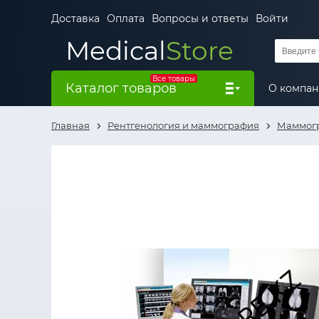
Доставка
Оплата
Вопросы и ответы
Войти
Medical
Store
Все товары
Каталог товаров
О компа
Главная
Рентгенология и маммография
Маммог