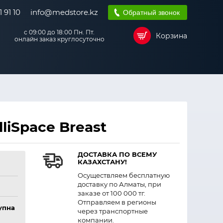
 91 10
info@medstore.kz
Обратный звонок
с 09:00 до 18:00 Пн. Пт.
Корзина
онлайн заказ круглосуточно
liSpace Breast
ДОСТАВКА ПО ВСЕМУ
КАЗАХСТАНУ!
Осуществляем бесплатную
доставку по Алматы, при
заказе от 100 000 тг.
Отправляем в регионы
упна
через транспортные
компании.