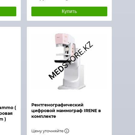
Купить
Рентгенографический
ammo (
цифровой маммограф IRENE в
ровая
комплекте
m )
Цену уточняйте