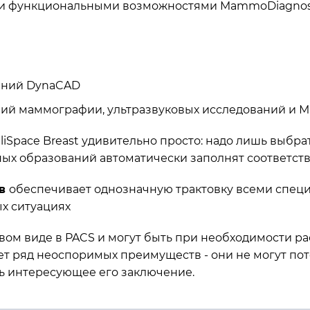
семи функциональными возможностями MammoDiagnost
ений DynaCAD
ий маммографии, ультразвуковых исследований и МР
liSpace Breast удивительно просто: надо лишь выбр
х образований автоматически заполнят соответст
ов
обеспечивает однозначную трактовку всеми специ
х ситуациях
ом виде в PACS и могут быть при необходимости ра
т ряд неоспоримых преимуществ - они не могут пот
ь интересующее его заключение.