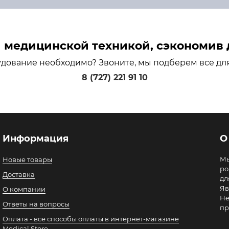
медицинской техникой, сэкономив д
удование необходимо? Звоните, мы подберем все дл
8 (727) 221 91 10
Информация
О
Мы
Новые товары
ро
Доставка
дл
Яв
О компании
Не
Ответы на вопросы
пр
Оплата - все способы оплаты в интернет-магазине
Medical Store