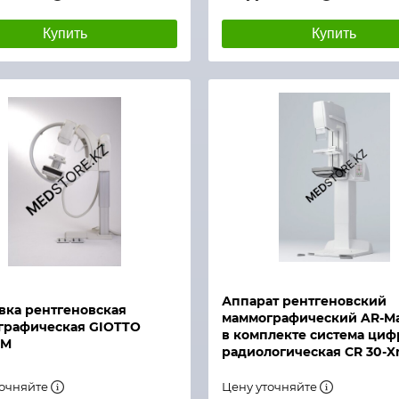
Купить
Купить
й просмотр
Быстрый просмотр
Аппарат рентгеновский
вка рентгеновская
маммографический AR-M
графическая GIOTTO
в комплекте система циф
 M
радиологическая CR 30-X
точняйте
Цену уточняйте