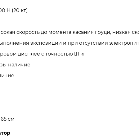
 Н (20 кг)
окая скорость до момента касания груди, низкая с
ыполнения экспозиции и при отсутствии электропи
овом дисплее с точностью 1 кг
зы наличие
личие
 65 см
атор