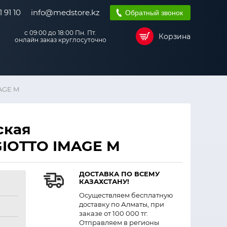
 91 10
info@medstore.kz
Обратный звонок
с 09:00 до 18:00 Пн. Пт.
Корзина
онлайн заказ круглосуточно
AGE M
ская
IOTTO IMAGE M
ДОСТАВКА ПО ВСЕМУ
КАЗАХСТАНУ!
Осуществляем бесплатную
доставку по Алматы, при
заказе от 100 000 тг.
Отправляем в регионы