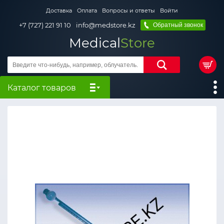
Доставка
Оплата
Вопросы и ответы
Войти
+7 (727) 221 91 10
info@medstore.kz
Обратный звонок
Medical
Store
Каталог товаров