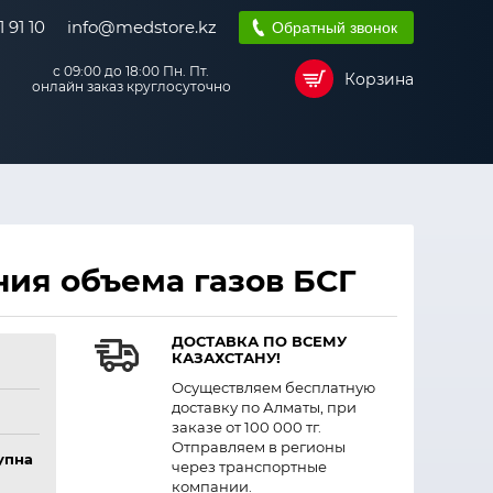
 91 10
info@medstore.kz
Обратный звонок
с 09:00 до 18:00 Пн. Пт.
Корзина
онлайн заказ круглосуточно
ия объема газов БСГ
ДОСТАВКА ПО ВСЕМУ
КАЗАХСТАНУ!
Осуществляем бесплатную
доставку по Алматы, при
заказе от 100 000 тг.
Отправляем в регионы
упна
через транспортные
компании.