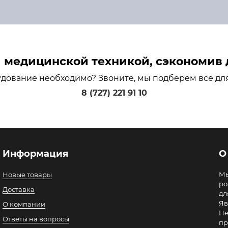
медицинской техникой, сэкономив д
удование необходимо? Звоните, мы подберем все дл
8 (727) 221 91 10
Информация
О
Мы
Новые товары
ро
Доставка
дл
Яв
О компании
Не
Ответы на вопросы
пр