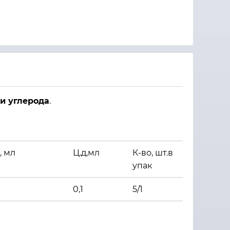
и углерода
.
, мл
Ц.д,мл
К-во, шт.в
упак
0,1
5/1