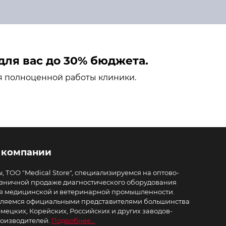
ля вас до 30% бюджета.
я полноценной работы клиники.
 компании
, ТОО "Medical Store", специализируемся на оптово-
зничной продаже диагностического оборудования
я медицинской и ветеринарной промышленности.
ляемся официальными представителями большинства
мецких, Корейских, Российских и других заводов-
оизводителей.
Подробнее...