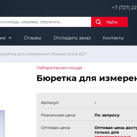
+7 (727) 221
Найти
нии
Отзывы
Отследить заказ
Контакты
Бюретка для измерения объема газов БСГ
Лабораторная посуда
Бюретка для измерен
Артикул:
-
Розничная цена:
По запросу
Оптовая цена:
Оптовая цена дост
только для
авторизованных