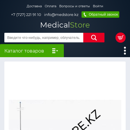
Доставка
Оплата
Вопросы и ответы
Войти
+7 (727) 221 91 10
info@medstore.kz
Обратный звонок
Medical
Store
Каталог товаров