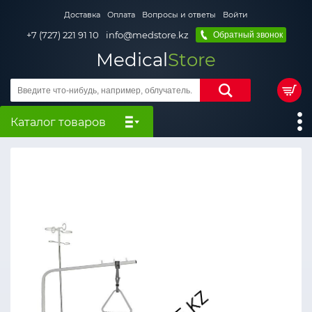
Доставка
Оплата
Вопросы и ответы
Войти
+7 (727) 221 91 10
info@medstore.kz
Обратный звонок
Medical
Store
Каталог товаров