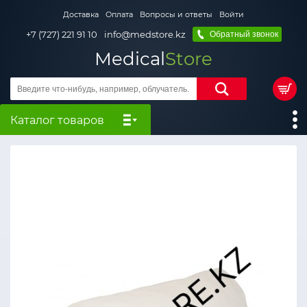
Доставка
Оплата
Вопросы и ответы
Войти
+7 (727) 221 91 10
info@medstore.kz
Обратный звонок
Medical
Store
Каталог товаров