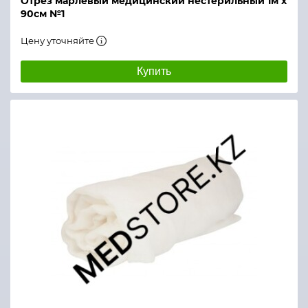
Отрез марлевый медицинский нестерильный 1м х
90см №1
Цену уточняйте
Купить