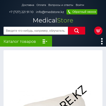
Доставка
Оплата
Вопросы и ответы
Войти
+7 (727) 221 91 10
info@medstore.kz
Обратный звонок
Medical
Store
Каталог товаров