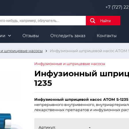
+7 (727) 221
Найти
нии
Отзывы
Отследить заказ
Контакты
 и шприцевые насосы
Инфузионный шприцевой насос АТОМ S
Инфузионные и шприцевые насосы
Инфузионный шприце
1235
Инфузионный шприцевой насос АТОМ S-1235
непрерывного внутривенного, внутриартериаль
лекарственных препаратов и инфузионных раст
Артикул:
-