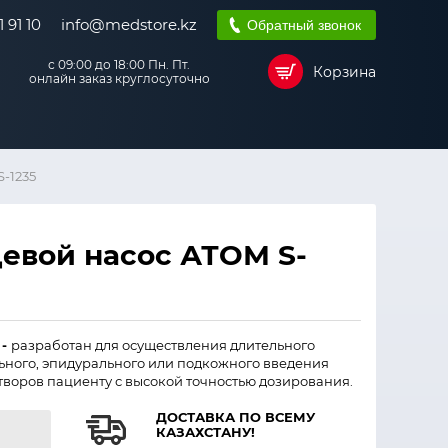
 91 10
info@medstore.kz
Обратный звонок
с 09:00 до 18:00 Пн. Пт.
Корзина
онлайн заказ круглосуточно
-1235
вой насос АТОМ S-
 -
разработан для осуществления длительного
ного, эпидурального или подкожного введения
воров пациенту с высокой точностью дозирования.
ДОСТАВКА ПО ВСЕМУ
КАЗАХСТАНУ!