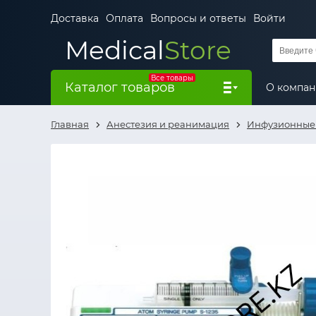
Доставка
Оплата
Вопросы и ответы
Войти
Medical
Store
Все товары
Каталог товаров
О компа
Главная
Анестезия и реанимация
Инфузионные