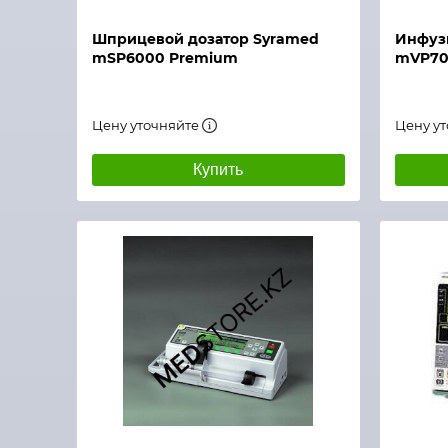
Шприцевой дозатор Syramed
Инфуз
mSP6000 Premium
mVP70
Цену уточняйте
Цену у
Купить
Быстрый просмотр
Быстры