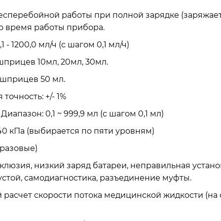
есперебойной работы при полной зарядке (заряжает
о время работы прибора.
- 1200,0 мл/ч (с шагом 0,1 мл/ч)
 шприцев 10мл, 20мл, 30мл.
я шприцев 50 мл.
точность: +/- 1%
пазон: 0,1 ~ 999,9 мл (с шагом 0,1 мл)
0 кПа (выбирается по пяти уровням)
оразовые)
клюзия, низкий заряд батареи, неправильная устан
стой, самодиагностика, разъединение муфты.
асчет скорости потока медицинской жидкости (на о