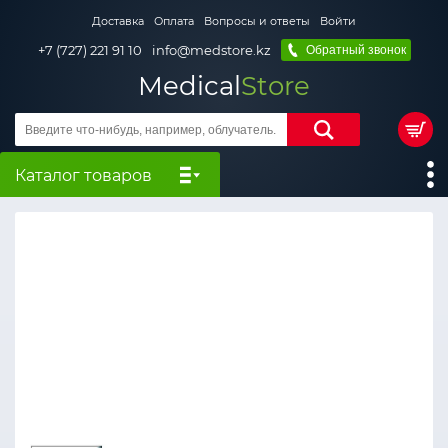
Доставка
Оплата
Вопросы и ответы
Войти
+7 (727) 221 91 10
info@medstore.kz
Обратный звонок
Medical
Store
Каталог товаров