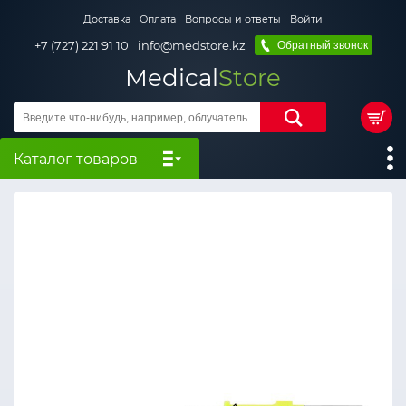
Доставка
Оплата
Вопросы и ответы
Войти
+7 (727) 221 91 10
info@medstore.kz
Обратный звонок
Medical
Store
Каталог товаров