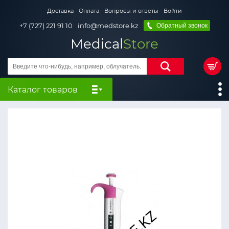
Доставка
Оплата
Вопросы и ответы
Войти
+7 (727) 221 91 10
info@medstore.kz
Обратный звонок
Medical
Store
Каталог товаров