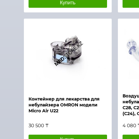
Купить
Быстрый просмотр
Быстры
Воздуш
Контейнер для лекарства для
небул
небулайзера OMRON модели
С28, С
Micro Air U22
(С24), 
30 500 ₸
4 080 