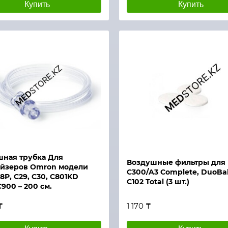
Купить
Купить
Быстрый просмотр
й просмотр
ная трубка Для
Воздушные фильтры для
айзеров Omron модели
С300/A3 Complete, DuoBa
28Р, С29, С30, С801KD
C102 Total (3 шт.)
С900 – 200 см.
₸
1 170 ₸