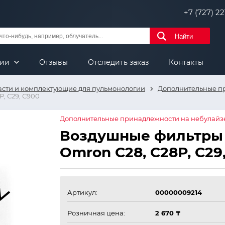
+7 (727) 221
Найти
нии
Отзывы
Отследить заказ
Контакты
асти и комплектующие для пульмонологии
Дополнительные п
, С29, С900
Дополнительные принадлежности на небулай
Воздушные фильтры 
Omron С28, С28Р, С29
Артикул:
00000009214
Розничная цена:
2 670 ₸