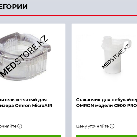
ТЕГОРИИ
й просмотр
Быстрый просмотр
итель сетчатый для
Стаканчик для небулайзе
йзера Omron MicroAIR
OMRON модели С900 PRO
точняйте
Цену уточняйте