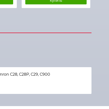
Купить
on С28, С28Р, С29, С900