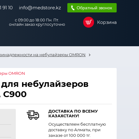
 91 10
info@medstore.kz
Обратный звонок
с 09:00 до 18:00 Пн. Пт.
Корзина
онлайн заказ круглосуточно
ринадлежности на небулайзеры OMRON
зеры OMRON
для небулайзеров
, С900
ДОСТАВКА ПО ВСЕМУ
КАЗАХСТАНУ!
Осуществляем бесплатную
доставку по Алматы, при
заказе от 100 000 тг.