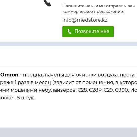
Напишите нам, и мы отправим вам
коммерческое предложение:
info@medstore.kz
Позвоните мне
в Omron
-
предназначены для очистки воздуха, посту
реже 1 раза в месяц (зависит от помещения, в кото
ми моделями небулайзеров: С28, С28Р, С29, С900. И
вке - 5 штук.