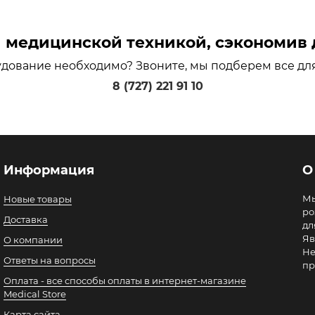
медицинской техникой, сэкономив д
удование необходимо? Звоните, мы подберем все дл
8 (727) 221 91 10
Информация
О
Мы
Новые товары
ро
Доставка
дл
Яв
О компании
Не
Ответы на вопросы
пр
Оплата - все способы оплаты в интернет-магазине
Medical Store
Карта сайта