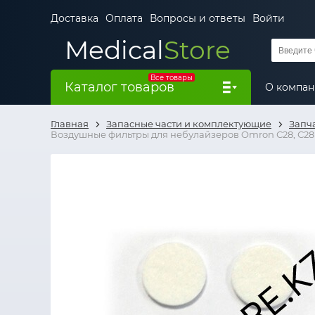
Доставка
Оплата
Вопросы и ответы
Войти
Medical
Store
Все товары
Каталог товаров
О компа
Главная
Запасные части и комплектующие
Запч
Воздушные фильтры для небулайзеров Omron С28, С28Р