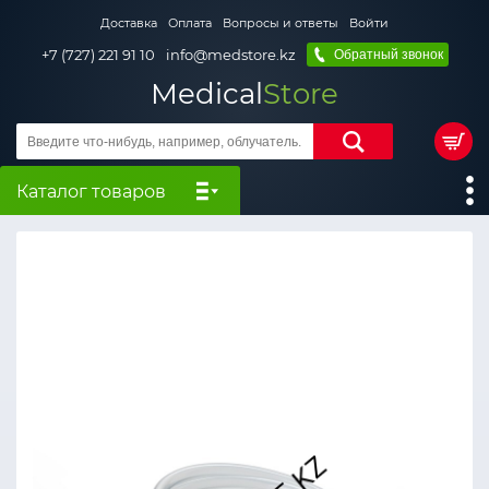
Доставка
Оплата
Вопросы и ответы
Войти
+7 (727) 221 91 10
info@medstore.kz
Обратный звонок
Medical
Store
Каталог товаров