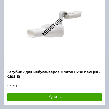
Загубник для небулайзеров Omron C28P new (NE-
C105-E)
5 930 ₸
Купить